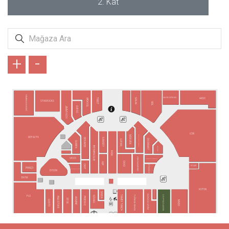
2. Kat
+
-
YEMEN KAHVESİ
KAHVE DÜNYASI
AKDO
TWIST
SARAR
İPEKYOL
STARBUCKS
ADL
GUESS
JIMMY KEY
LCW
MORVEN
ALTINYILDIZ CLASSICS
DEFACTO
DERİMOD
RAMSEY
DS DAMAT
LUFIAN
SUWEN
BEYMEN CLUB
SAAT & SAAT
KİĞILI
ZEN DIAMOND
VICCO
BARONİ DİAMOND
OXXO
KİP
CİGİT
ATASAY
KOÇAK
PANÇO
OPMAR OPTİK
DYSON
BATİK
KOTON
YVES ROCHER
SOLEA
KARACA GİYİM
TAMER TANCA
U.S POLO ASSN.
TUĞBA&NİHAN
SÜVARİ
FLO
PİSERRO
B&G STORE
ARMİNE
EFOR
GUSTO
MUDO