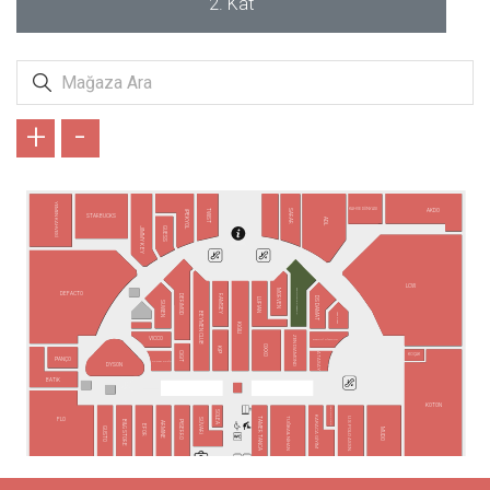
2. Kat
+
-
YEMEN KAHVESİ
KAHVE DÜNYASI
AKDO
TWIST
SARAR
İPEKYOL
STARBUCKS
ADL
GUESS
JIMMY KEY
LCW
MORVEN
ALTINYILDIZ CLASSICS
DEFACTO
DERİMOD
RAMSEY
DS DAMAT
LUFIAN
SUWEN
BEYMEN CLUB
SAAT & SAAT
KİĞILI
ZEN DIAMOND
VICCO
BARONİ DİAMOND
OXXO
KİP
CİGİT
ATASAY
KOÇAK
PANÇO
OPMAR OPTİK
DYSON
BATİK
KOTON
YVES ROCHER
SOLEA
KARACA GİYİM
TAMER TANCA
U.S POLO ASSN.
TUĞBA&NİHAN
SÜVARİ
FLO
PİSERRO
B&G STORE
ARMİNE
EFOR
GUSTO
MUDO