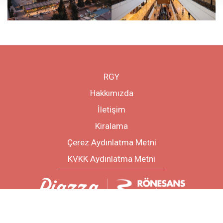
RGY
Hakkımızda
İletişim
Kiralama
Çerez Aydınlatma Metni
KVKK Aydınlatma Metni