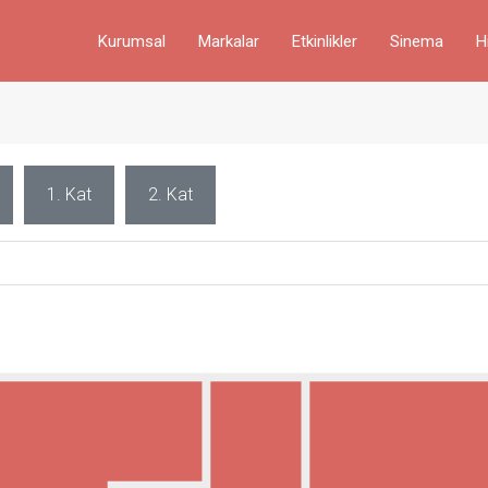
Kurumsal
Markalar
Etkinlikler
Sinema
H
1. Kat
2. Kat