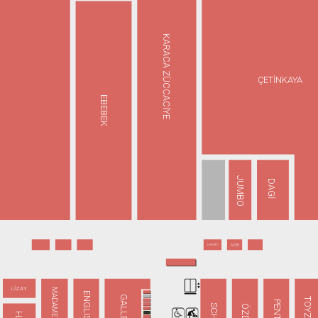
KARACA ZÜCCACİYE
ÇETİNKAYA
EBEBEK
JUMBO
DAGİ
HARIBO
AVON
LİZAY
MADAME COCO
PENTİ