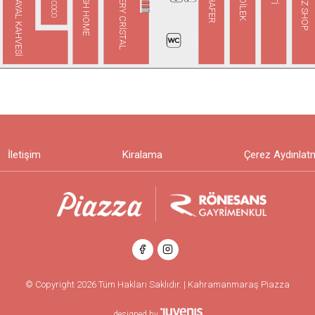
ENGLISH HOME
GALLERY CRİSTAL
TOYZZ SHOP
SCHAFER
ÖZDİLEK
HAYAL KAHVESİ
İletişim
Kiralama
Çerez Aydınlat
© Copyright 2026 Tüm Hakları Saklıdır. | Kahramanmaraş Piazza
designed by