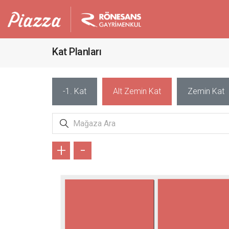
Kat Planları
-1. Kat
Alt Zemin Kat
Zemin Kat
+
-