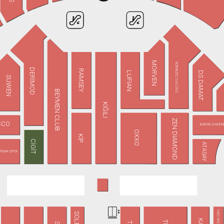
MORVEN
ALTINYILDIZ CLASSICS
DERİMOD
RAMSEY
DS DAMAT
LUFIAN
SUWEN
BEYMEN CLUB
KİĞILI
ZEN DIAMOND
CCO
BARONİ DİAMON
OXXO
KİP
CİGİT
ATASAY
PMAR OPTİK
YVES ROCHER
SOLEA