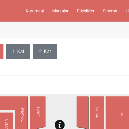
Kurumsal
Markalar
Etkinlikler
Sinema
H
1. Kat
2. Kat
TWIST
SARAR
İPEKYOL
ADL
GUESS