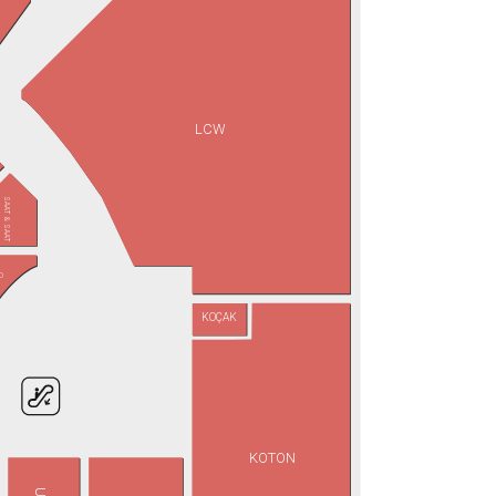
LCW
SAAT & SAAT
D
KOÇAK
KOTON