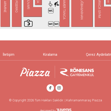
KARACA GİYİM
TUĞBA&NİHAN
TAMER TANCA
SÜVARİ
PİSERRO
ARMİNE
İletişim
Kiralama
Çerez Aydınlat
© Copyright 2026 Tüm Hakları Saklıdır. | Kahramanmaraş Piazza
designed by