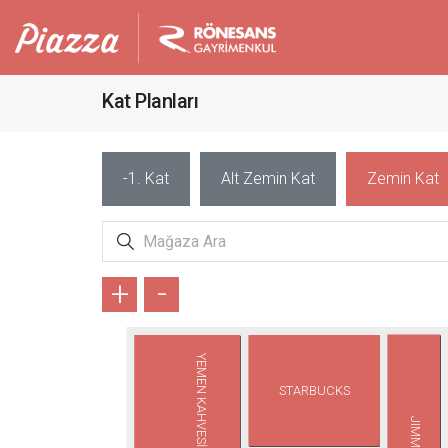
Kat Planları
-1. Kat
Alt Zemin Kat
Zemin Kat
+
-
YEMEN KAHVESİ
STARBUCKS