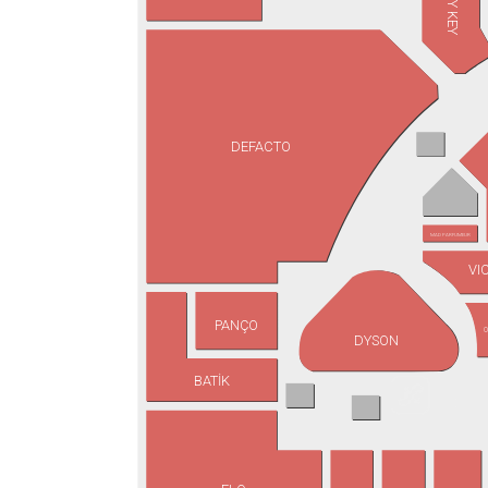
JIMMY KEY
DEFACTO
MAD PARFUMEUR
VI
PANÇO
O
DYSON
BATİK