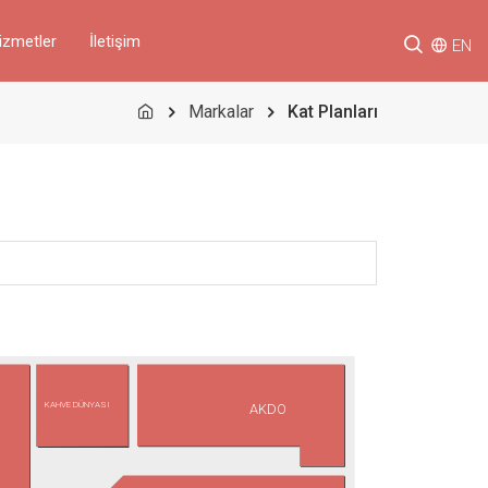
izmetler
İletişim
EN
Markalar
Kat Planları
KAHVE DÜNYASI
AKDO