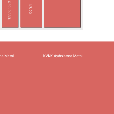
U.S POLO ASSN.
MUDO
ma Metni
KVKK Aydınlatma Metni