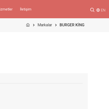
izmetler
İletişim
EN
Markalar
BURGER KİNG