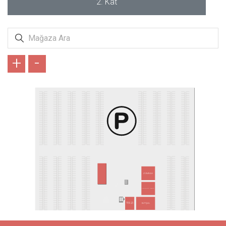
2. Kat
+
-
ZÜMRAH
FREDERİC PATRİC
TERZİ
ELİTŞAL